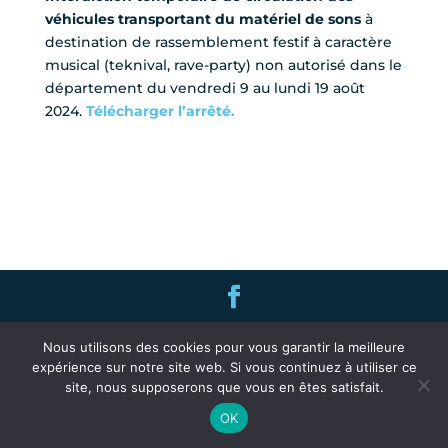
véhicules transportant du matériel de sons
à
destination de rassemblement festif à caractère
musical (teknival, rave-party) non autorisé dans le
département du vendredi 9 au lundi 19 août
2024.
Télécharger l’arrêté.
2019 • Commune de Réhon • 03 82 24 90 70 •
Nous utilisons des cookies pour vous garantir la meilleure
contact@rehon.fr
• Hôtel de Ville – 7 rue de
expérience sur notre site web. Si vous continuez à utiliser ce
Longwy – 54430 Réhon •
mentions légales
site, nous supposerons que vous en êtes satisfait.
OK