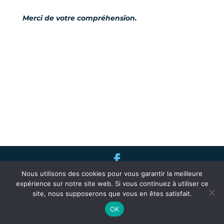
Merci de votre compréhension.
Nous utilisons des cookies pour vous garantir la meilleure
2019 • Commune de Réhon • 03 82 24 90 70 •
expérience sur notre site web. Si vous continuez à utiliser ce
contact@rehon.fr
• Hôtel de Ville – 7 rue de
site, nous supposerons que vous en êtes satisfait.
Longwy – 54430 Réhon •
mentions légales
OK