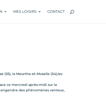
N
MES LOISIRS
CONTACT
 (55), la Meurthe-et-Moselle (54),les
lace ce mercredi après-midi sur la
lle engendre des phénomènes venteux,