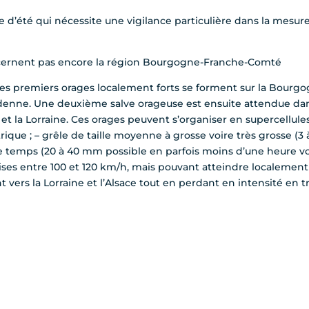
 d’été qui nécessite une vigilance particulière dans la mesur
cernent pas encore la région Bourgogne-Franche-Comté
i, les premiers orages localement forts se forment sur la Bour
nne. Une deuxième salve orageuse est ensuite attendue dans
la Lorraine. Ces orages peuvent s’organiser en supercellules
rique ; – grêle de taille moyenne à grosse voire très grosse (3
e temps (20 à 40 mm possible en parfois moins d’une heure v
ises entre 100 et 120 km/h, mais pouvant atteindre localemen
t vers la Lorraine et l’Alsace tout en perdant en intensité en t