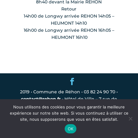
8h40 devant la Mairie REHON
Retour
14h00 de Longwy arrivée REHON 14h05 –
HEUMONT 14h10
16h00 de Longwy arrivée REHON 16h05 –
HEUMONT 16h10
2019 • Commune de Réhon • 03 82 24 90 70 •
contact@rehon.fr
• Hôtel de Ville – 7 rue de
Longwy – 54430 Réhon •
mentions légales
Nous utilisons des cookies pour vous garantir la meilleure
expérience sur notre site web. Si vous continuez à utiliser ce
site, nous supposerons que vous en êtes satisfait.
OK