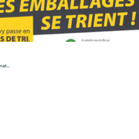
at...